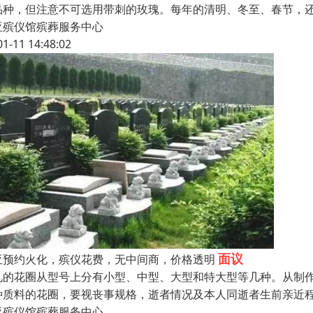
品种，但注意不可选用带刺的玫瑰。每年的清明、冬至、春节，
亚殡仪馆殡葬服务中心
01-11 14:48:02
面议
亚预约火化，殡仪花费，无中间商，价格透明
见的花圈从型号上分有小型、中型、大型和特大型等几种。从制
种质料的花圈，要视丧事规格，逝者情况及本人同逝者生前亲近
亚殡仪馆殡葬服务中心