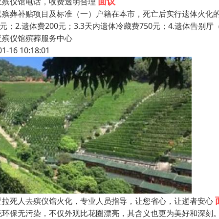
面议
亚殡仪馆电话，收费透明合理
民殡葬补贴项目及标准（一）户籍在本市，死亡后实行遗体火化的
0元；2.遗体费200元；3.3天内遗体冷藏费750元；4.遗体告别
亚殡仪馆殡葬服务中心
01-16 10:18:01
亚拉死人去殡仪馆火化，专业人员指导，让您省心，让逝者安心
花环保无污染，不仅外观比花圈漂亮，其含义也更为美好和深刻