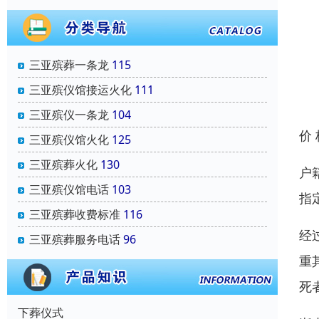
三亚殡葬一条龙
115
三亚殡仪馆接运火化
111
三亚殡仪一条龙
104
价
三亚殡仪馆火化
125
三亚殡葬火化
130
户
三亚殡仪馆电话
103
指
三亚殡葬收费标准
116
经
三亚殡葬服务电话
96
重
死
下葬仪式