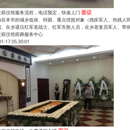
面议
亚殡仪馆服务流程，电话预定，快速上门
籍在本市的城乡低保、特困、重点优抚对象（残疾军人、伤残人
属、在乡退伍红军老战士、红军失散人员，在乡老复员军人、带
亚殡仪馆殡葬服务中心
01-17 05:30:01