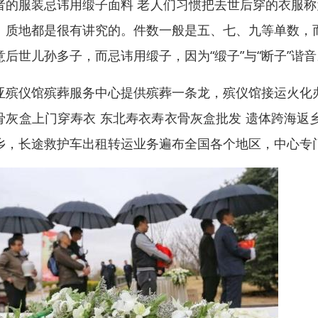
者的服装忌讳用缎子面料 老人们习惯把去世后穿的衣服称
、质地都是很有讲究的。件数一般是五、七、九等单数，而
意后世儿孙多子，而忌讳用缎子，因为“缎子”与“断子”谐音
亚殡仪馆殡葬服务中心提供殡葬一条龙，殡仪馆接运火化
骨灰盒上门穿寿衣 东北寿衣寿衣骨灰盒批发 遗体跨海返
乡，长途救护车出租转运业务遍布全国各个地区，中心专