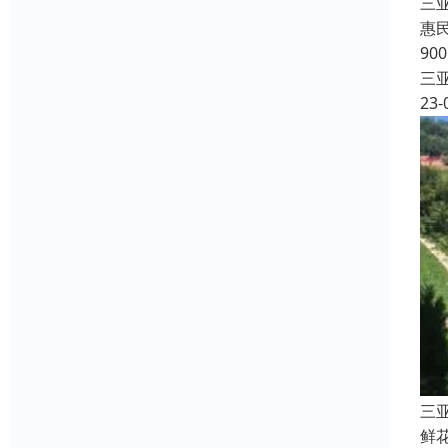
三
惠
90
三
23-
三
鲜