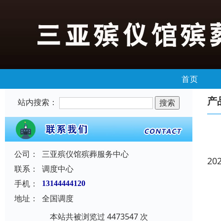
首页
产
站内搜索：
公司：
三亚殡仪馆殡葬服务中心
20
联系：
调度中心
手机：
13144444120
地址：
全国调度
本站共被浏览过 4473547 次