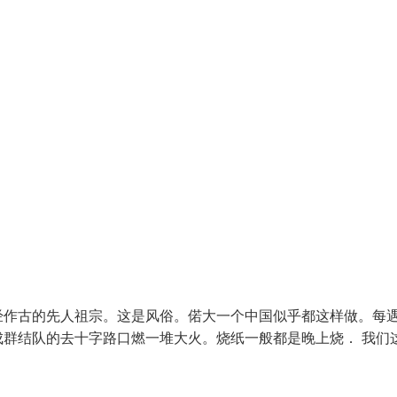
经作古的先人祖宗。这是风俗。偌大一个中国似乎都这样做。每
群结队的去十字路口燃一堆大火。烧纸一般都是晚上烧． 我们