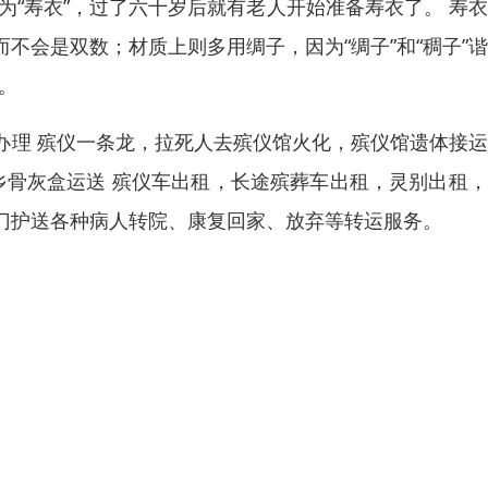
为“寿衣”，过了六十岁后就有老人开始准备寿衣了。 寿
不会是双数；材质上则多用绸子，因为“绸子”和“稠子”
。
办理 殡仪一条龙，拉死人去殡仪馆火化，殡仪馆遗体接
乡骨灰盒运送 殡仪车出租，长途殡葬车出租，灵别出租
门护送各种病人转院、康复回家、放弃等转运服务。