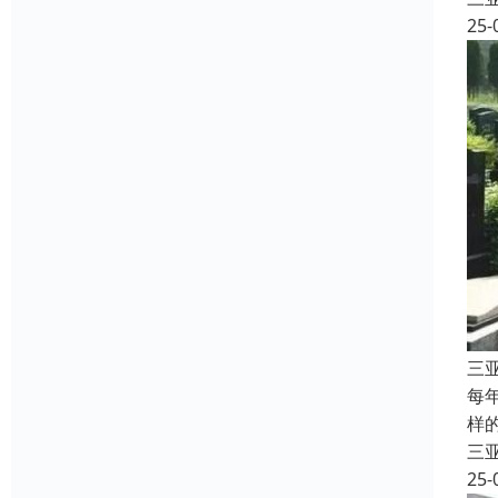
25-
三
每
样
三
25-