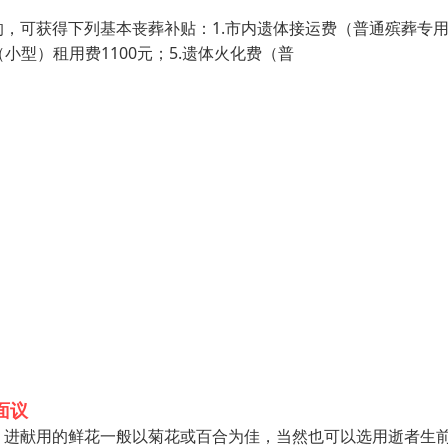
，可获得下列基本丧葬补贴：1.市内遗体接运费（普通殡葬专
厅（小型）租用费1100元；5.遗体火化费（普
面议
。进献用的鲜花一般以菊花或百合为佳，当然也可以选用逝者生