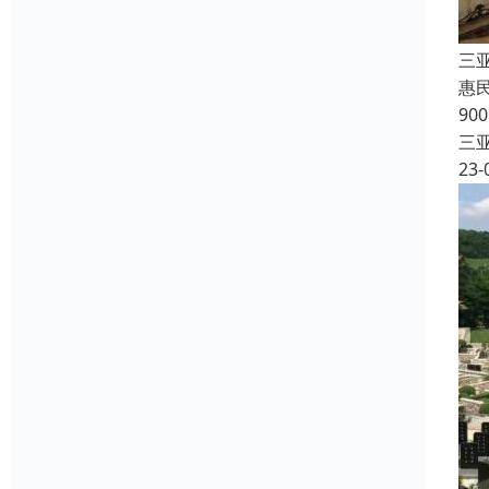
三
惠
90
三
23-