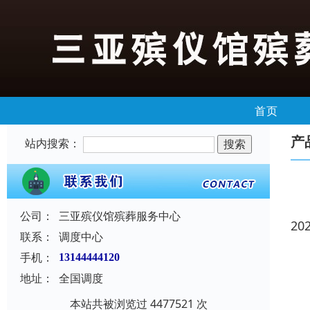
首页
产
站内搜索：
公司：
三亚殡仪馆殡葬服务中心
20
联系：
调度中心
手机：
13144444120
地址：
全国调度
本站共被浏览过 4477521 次