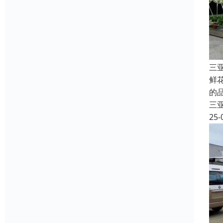
三
鲜
的
三
25-