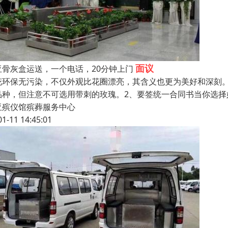
面议
亚骨灰盒运送，一个电话，20分钟上门
花环保无污染，不仅外观比花圈漂亮，其含义也更为美好和深刻
品种，但注意不可选用带刺的玫瑰。2、要签统一合同书当你选
亚殡仪馆殡葬服务中心
01-11 14:45:01