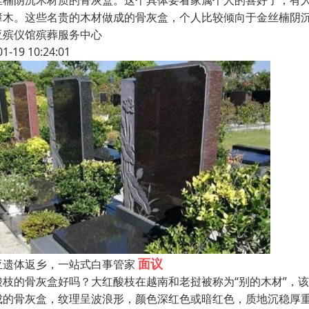
丝楠阴沉木材质的骨灰盒。这个具体要看家属个人的喜好了，有
樟木。这些名贵的木材做成的骨灰盒，个人比较倾向于金丝楠阴
亚殡仪馆殡葬服务中心
01-19 10:24:01
面议
亚遗体返乡，一站式白事管家
酸枝的骨灰盒好吗？大红酸枝在越南和老挝被称为“别的木材”，
成的骨灰盒，纹理呈波浪形，颜色深红色或暗红色，质地沉稳厚