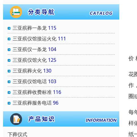
三亚殡葬一条龙
115
三亚殡仪馆接运火化
111
三亚殡仪一条龙
104
价
三亚殡仪馆火化
125
三亚殡葬火化
130
花
三亚殡仪馆电话
103
作
三亚殡葬收费标准
116
圈
三亚殡葬服务电话
96
每
样
纸
下葬仪式