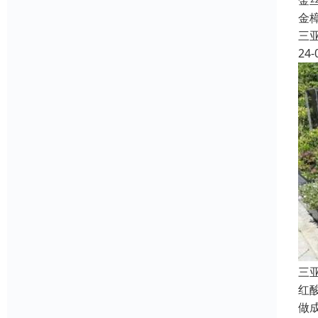
金
金
三
24-
三
红
做