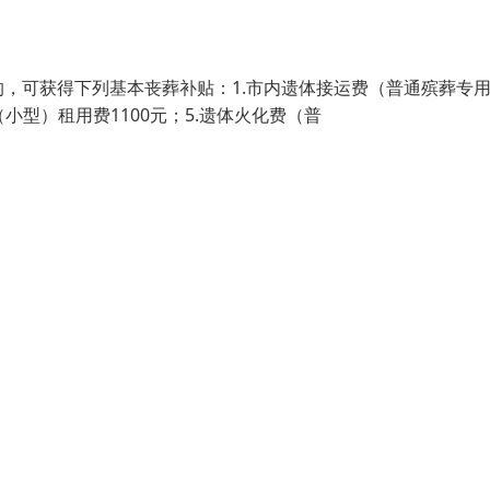
，可获得下列基本丧葬补贴：1.市内遗体接运费（普通殡葬专
厅（小型）租用费1100元；5.遗体火化费（普