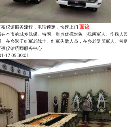
面议
亚殡仪馆服务流程，电话预定，快速上门
籍在本市的城乡低保、特困、重点优抚对象（残疾军人、伤残人
属、在乡退伍红军老战士、红军失散人员，在乡老复员军人、带
亚殡仪馆殡葬服务中心
01-17 05:30:01