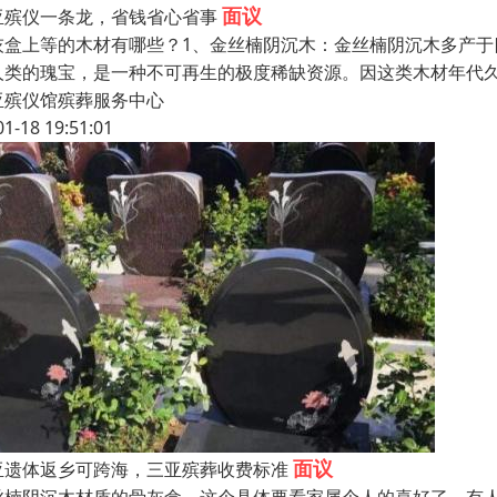
面议
亚殡仪一条龙，省钱省心省事
灰盒上等的木材有哪些？1、金丝楠阴沉木：金丝楠阴沉木多产于四
人类的瑰宝，是一种不可再生的极度稀缺资源。因这类木材年代
亚殡仪馆殡葬服务中心
01-18 19:51:01
面议
亚遗体返乡可跨海，三亚殡葬收费标准