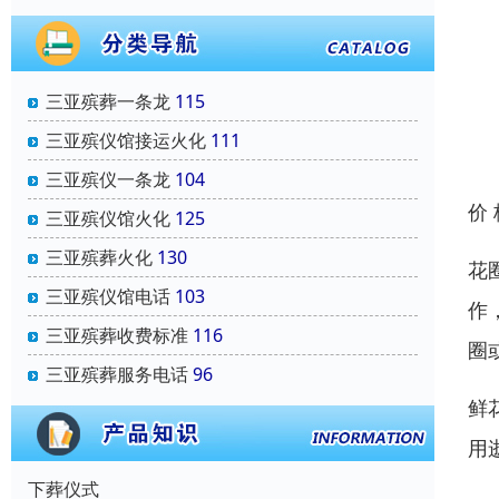
三亚殡葬一条龙
115
三亚殡仪馆接运火化
111
三亚殡仪一条龙
104
价
三亚殡仪馆火化
125
三亚殡葬火化
130
花
三亚殡仪馆电话
103
作
三亚殡葬收费标准
116
圈
三亚殡葬服务电话
96
鲜
用
下葬仪式