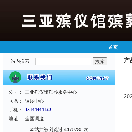
首页
产
站内搜索：
公司：
三亚殡仪馆殡葬服务中心
20
联系：
调度中心
手机：
13144444120
地址：
全国调度
本站共被浏览过 4470780 次