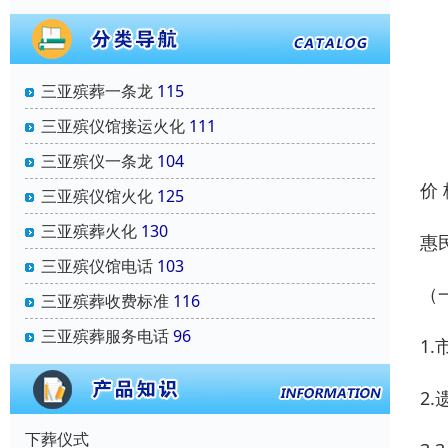
三亚殡葬一条龙
115
三亚殡仪馆接运火化
111
三亚殡仪一条龙
104
价
三亚殡仪馆火化
125
三亚殡葬火化
130
惠
三亚殡仪馆电话
103
（
三亚殡葬收费标准
116
三亚殡葬服务电话
96
1
2.
下葬仪式