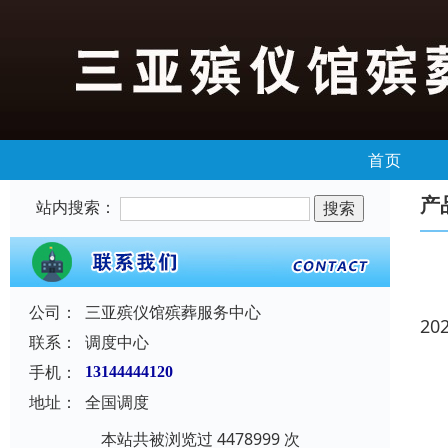
首页
产
站内搜索：
公司：
三亚殡仪馆殡葬服务中心
20
联系：
调度中心
手机：
13144444120
地址：
全国调度
本站共被浏览过 4478999 次