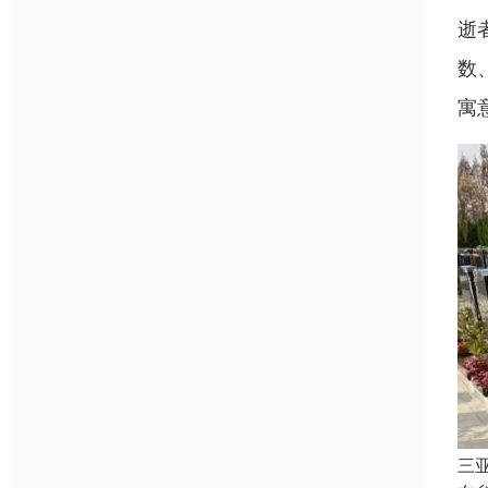
逝
数
寓
三